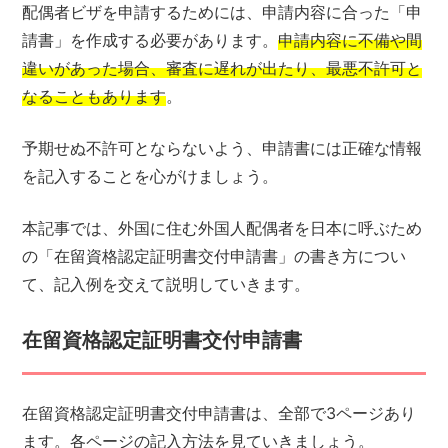
配偶者ビザを申請するためには、申請内容に合った「申
お電話、LINE、ZOOMでの
請書」を作成する必要があります。
申請内容に不備や間
お問い合わせはこちら
違いがあった場合、審査に遅れが出たり、最悪不許可と
なることもあります
。
予期せぬ不許可とならないよう、申請書には正確な情報
を記入することを心がけましょう。
無料相談予約フォーム
本記事では、外国に住む外国人配偶者を日本に呼ぶため
の「在留資格認定証明書交付申請書」の書き方につい
て、記入例を交えて説明していきます。
在留資格認定証明書交付申請書
在留資格認定証明書交付申請書は、全部で3ページあり
ます。各ページの記入方法を見ていきましょう。