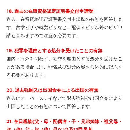
18. 過去の在留資格認定証明書交付申請歴
過去、在留資格認定証明書交付申請歴の有無を回答しま
す。留学ビザや就労ビザなど、配偶者ビザ以外のビザ申
請も含みますので注意が必要です。
19. 犯罪を理由とする処分を受けたことの有無
国内・海外を問わず、犯罪を理由とする処分を受けたこ
とがある場合には、罪名及び処分内容を具体的に記入す
る必要があります。
20. 退去強制又は出国命令による出国の有無
過去にオーバーステイなどで退去強制や出国命令により
出国したことの有無について回答します。
21. 在日親族(父・母・配偶者・子・兄弟姉妹・祖父母・
叔（伯）父・叔（伯）母など)及び同居者