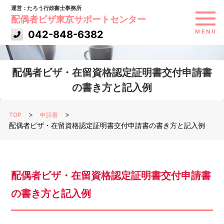
運営：たろう行政書士事務所
配偶者ビザ東京サポートセンター
042-848-6382
MENU
代表者あいさつ
配偶者ビザ・在留資格認定証明書交付申請書
の書き方と記入例
ご依頼の流れ
>
>
TOP
申請書
お客様の声
配偶者ビザ・在留資格認定証明書交付申請書の書き方と記入例
コラム一覧
料金表
配偶者ビザ・在留資格認定証明書交付申請書
の書き方と記入例
アクセス