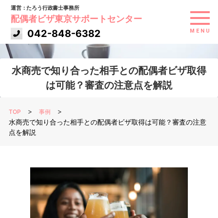
運営：たろう行政書士事務所
配偶者ビザ東京サポートセンター
042-848-6382
MENU
代表者あいさつ
水商売で知り合った相手との配偶者ビザ取得
は可能？審査の注意点を解説
ご依頼の流れ
>
>
TOP
事例
お客様の声
水商売で知り合った相手との配偶者ビザ取得は可能？審査の注意
点を解説
コラム一覧
料金表
アクセス