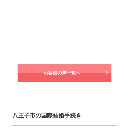
相談日：2023年8月23日
申請日：2023年12月9日
許可日：2024年3月1日
【ご依頼いただいたご感想】
私の家からは非常に遠かったのですが、Webでの
口コミの評判がとても良く、ホームページの本田
先生の写真がとても穏やかそうに見えました。本
田先生とお話しすると、自分が心配な部分をキチ
ンと説明してくれました。そこで信頼感が生ま
れ、ここにお任せしたいと思えました。
お客様の声一覧へ
八王子市の国際結婚手続き