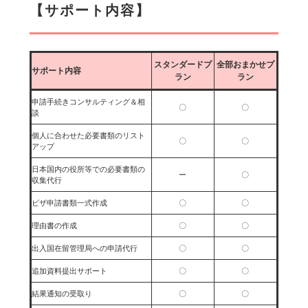
【サポート内容】
スタンダードプ
全部おまかせプ
サポート内容
ラン
ラン
申請手続きコンサルティング＆相
〇
〇
談
個人に合わせた必要書類のリスト
〇
〇
アップ
日本国内の役所等での必要書類の
ー
〇
収集代行
ビザ申請書類一式作成
〇
〇
理由書の作成
〇
〇
出入国在留管理局への申請代行
〇
〇
追加資料提出サポート
〇
〇
結果通知の受取り
〇
〇