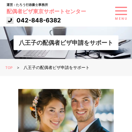
運営：たろう行政書士事務所
配偶者ビザ東京サポートセンター
042-848-6382
MENU
代表者あいさつ
八王子の配偶者ビザ申請をサポート
ご依頼の流れ
>
八王子の配偶者ビザ申請をサポート
TOP
お客様の声
コラム一覧
料金表
アクセス