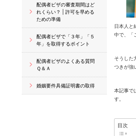
配偶者ビザの審査期間はど
れくらい？ | 許可を早める
ための準備
日本人と
中で、「
配偶者ビザで「３年」「５
年」を取得するポイント
そうした
配偶者ビザのよくある質問
つきが強
Ｑ＆Ａ
婚姻要件具備証明書の取得
本記事で
す。
目次