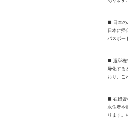
■ 日本
日本に帰
パスポー
■ 選挙
帰化する
おり、こ
■ 在留
永住者や
ります。