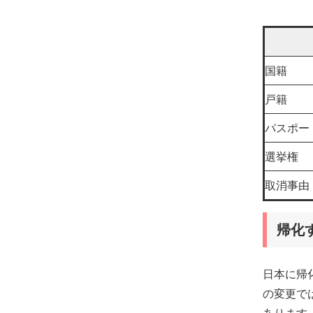
国籍
戸籍
パスポー
選挙権
取消事由
帰化
日本に帰
の変更で
あります