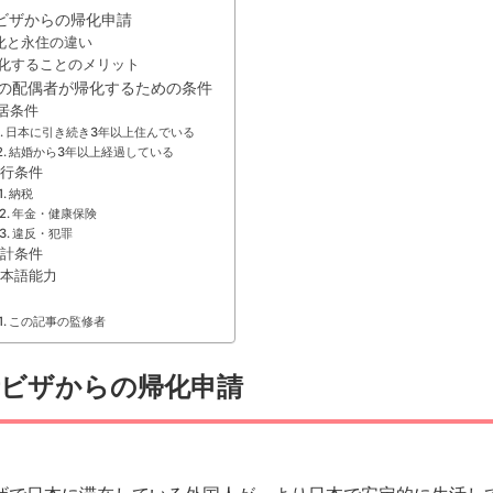
ビザからの帰化申請
化と永住の違い
化することのメリット
の配偶者が帰化するための条件
居条件
日本に引き続き3年以上住んでいる
結婚から3年以上経過している
行条件
納税
年金・健康保険
違反・犯罪
計条件
本語能力
この記事の監修者
者ビザからの帰化申請